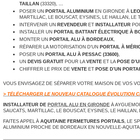
TAILLAN
(33320), …
POSER UN
PORTAIL ALUMINIUM
EN GIRONDE À
LE
MARTILLAC, LE BOUSCAT, EYSINES, LE HAILLAN, LE 
INTERVENIR UN
REVENDEUR
ET
INSTALLATEUR
PO
INSTALLER UN
PORTAIL BATTANT ÉLECTRIQUE À BO
MONTER UN
PORTAIL ALU À BORDEAUX
,
RÉPARER LA MOTORISATION D’UN
PORTAIL À MÉRI
POSER UN
PORTAIL ALU À PESSAC (33600)
,
UN
DEVIS GRATUIT
POUR LA
VENTE
ET LA
POSE D’U
CHIFFRER LE PRIX DE
VENTE
ET
POSE D’UN PORTA
VOUS ENVISAGEZ DE SÉPARER VOTRE MAISON DE VOS VO
> TÉLÉCHARGER LE NOUVEAU CATALOGUE ÉVOLUTION C
INSTALLATEUR DE
PORTAIL ALU EN GIRONDE
À AYGUEMOR
SAUCATS, MARTILLAC, LE BOUSCAT, EYSINES, LE HAILLAN, 
FAITES APPEL À
AQUITAINE FERMETURES PORTAILS
, LE S
ALUMINIUM PROCHE DE BORDEAUX EN NOUVELLE-AQUITAIN