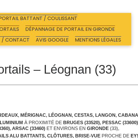
PORTAIL BATTANT / COULISSANT
ORTAILS
DÉPANNAGE DE PORTAIL EN GIRONDE
S / CONTACT
AVIS GOOGLE
MENTIONS LÉGALES
rtails – Léognan (33)
RDEAUX, MÉRIGNAC, LÉOGNAN, CESTAS, LANGON, CABANAC
ALUMINIUM
À PROXIMITÉ DE
BRUGES (33520), PESSAC (33600
360), ARSAC (33460)
ET ENVIRONS EN
GIRONDE
(33),
ILS ALU BATTANTS, CLÔTURES, BRISE-VUE
PROCHE DE
EY