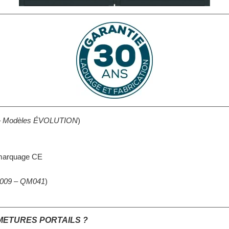
se – Modèles ÉVOLUTION
)
 marquage CE
QL009 – QM041
)
FERMETURES PORTAILS ?