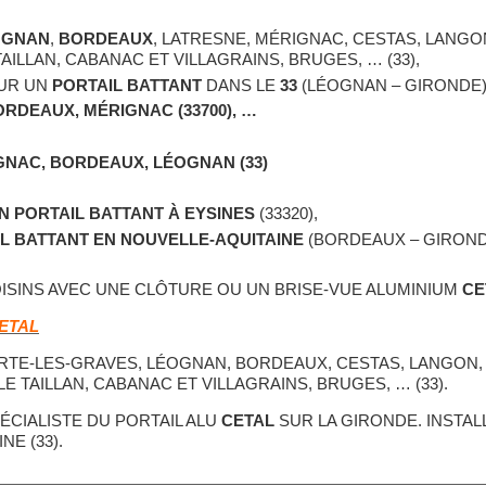
OGNAN
,
BORDEAUX
, LATRESNE, MÉRIGNAC, CESTAS, LANGO
TAILLAN, CABANAC ET VILLAGRAINS, BRUGES, … (33),
UR UN
PORTAIL BATTANT
DANS LE
33
(LÉOGNAN – GIRONDE)
RDEAUX, MÉRIGNAC (33700), …
GNAC, BORDEAUX, LÉOGNAN (33)
N PORTAIL BATTANT À EYSINES
(33320),
IL BATTANT EN NOUVELLE-AQUITAINE
(BORDEAUX – GIROND
ISINS AVEC UNE CLÔTURE OU UN BRISE-VUE ALUMINIUM
CE
ETAL
TE-LES-GRAVES, LÉOGNAN, BORDEAUX, CESTAS, LANGON, 
LE TAILLAN, CABANAC ET VILLAGRAINS, BRUGES, … (33).
PÉCIALISTE DU PORTAIL ALU
CETAL
SUR LA GIRONDE. INSTAL
E (33).