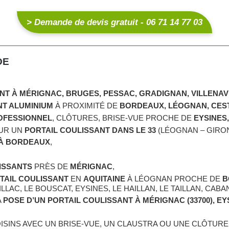
> Demande de devis gratuit - 06 71 14 77 03
DE
ANT
À MÉRIGNAC, BRUGES, PESSAC, GRADIGNAN, VILLENAV
NT ALUMINIUM
À PROXIMITÉ DE
BORDEAUX, LÉOGNAN, CEST
ROFESSIONNEL
, CLÔTURES, BRISE-VUE PROCHE DE
EYSINES,
UR UN
PORTAIL COULISSANT DANS LE 33
(LÉOGNAN – GIRO
 À BORDEAUX
,
LISSANTS
PRÈS DE
MÉRIGNAC
,
TAIL COULISSANT
EN
AQUITAINE
À LÉOGNAN PROCHE DE
B
AC, LE BOUSCAT, EYSINES, LE HAILLAN, LE TAILLAN, CABAN
A
POSE D’UN PORTAIL COULISSANT À MÉRIGNAC (33700), EYSI
SINS AVEC UN BRISE-VUE, UN CLAUSTRA OU UNE CLÔTURE