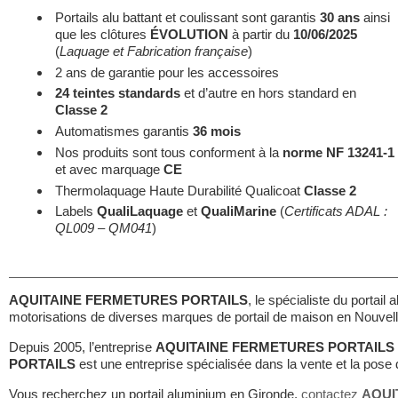
Portails alu battant et coulissant sont garantis
30 ans
ainsi
que les clôtures
ÉVOLUTION
à partir du
10/06/2025
(
Laquage et Fabrication française
)
2 ans de garantie pour les accessoires
24 teintes standards
et d’autre en hors standard en
Classe 2
Automatismes garantis
36 mois
Nos produits sont tous conforment à la
norme NF 13241-1
et avec marquage
CE
Thermolaquage Haute Durabilité Qualicoat
Classe 2
Labels
QualiLaquage
et
QualiMarine
(
Certificats ADAL :
QL009 – QM041
)
AQUITAINE FERMETURES PORTAILS
, le spécialiste du portail 
motorisations de diverses marques de portail de maison en Nouvell
Depuis 2005, l’entreprise
AQUITAINE FERMETURES PORTAILS
PORTAILS
est une entreprise spécialisée dans la vente et la pose
Vous recherchez un portail aluminium en Gironde,
contactez
AQUI