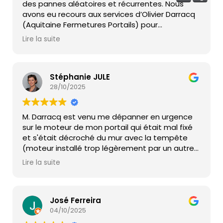
des pannes aléatoires et récurrentes. Nous
aquitaine,qui m'ont mis en relation avec ce
avons eu recours aux services d’Olivier Darracq
technicien.
(Aquitaine Fermetures Portails) pour
solutionner ces problèmes pénibles sur un
Lire la suite
portail qu’il n’avait pas installé. Grâce à sa
compétence et son professionnalisme nos
problèmes sont réglés. Il intervient très
rapidement, efficacement et ses prix sont très
Stéphanie JULE
raisonnables Nous recommandons vivement
28/10/2025
Aquitaine Fermetures Portails. Merci encore !!
M. Darracq est venu me dépanner en urgence
sur le moteur de mon portail qui était mal fixé
et s'était décroché du mur avec la tempête
(moteur installé trop légèrement par un autre
professionnel). De plus, il a changé la carte
Lire la suite
électronique du moteur qui présentait un
défaut (carte récente pourtant), tout cela très
rapidement pour ne pas me laisser en galère.
Je suis contente de l'intervention de monsieur
José Ferreira
Darracq, on voit qu'il maîtrise. Je le
04/10/2025
recommande