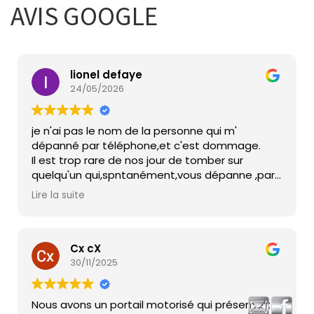
AVIS GOOGLE
lionel defaye
24/05/2026
je n'ai pas le nom de la personne qui m'
dépanné par téléphone,et c'est dommage.
Il est trop rare de nos jour de tomber sur
quelqu'un qui,spntanément,vous dépanne ,par
téléphone(2 heures de conversation), avec une
Lire la suite
gentillesse,une compétence et une
disponibilité devenues trop rare aujourd'hui.
Bien sur,je recommande cette société sans
reserve.et confirme ne pas avoir été rémunéré
Cx cX
en aucune facon pour déposer cet avis.
30/11/2025
simplement l'envie de remercier cette
personne qui;sans hésiter,m'a sorti d'un bien
Nous avons un portail motorisé qui présentait
mauvais pas.Un petit remerciement ,aussi a BFT